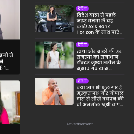
ट्रेंडिंग
विदेश यात्रा से पहले
जरूर बनवा लें यह
कार्ड! Axis Bank
Horizon के साथ पाएं
फ्री स्पा: अनुष्का राठौड़
ट्रेंडिंग
त्वचा और बालों की हर
इनों से
समस्या का समाधान:
ने
डॉक्टर जुश्या सरीन के
फ 1
सुझाए गए खास
ट्रीटमेंट्स
का
ट्रेंडिंग
क्या आप भी भूल गए हैं
मुस्कुराना? गौर गोपाल
दास से सीखें बचपन की
वो अनमोल खुशी वापस
पाने का राज
Advertisement