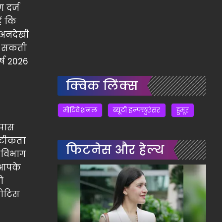
 दर्ज
ं कि
 अनदेखी
न सकती
र्ष 2026
क्विक लिंक्स
मोटिवेशनल
ब्यूटी इन्फ्लुएंसर
हुमूर
 पास
सटीकता
फिटनेस और हेल्थ
स विभाग
ि आपके
ो
नोटिस