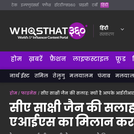
टेक
इन्फ्लुएंसर्स
फ्लैश
हॉटडील्स360
प्राइसी
टर्बो
हिंदी
हिंदी
संस्करण
होम
ख़बरें
फ़ैशन
लाइफस्टाइल
फ़ूड
नार्थ ईस्ट
तमिल
तेलुगु
मलयालम
पंजाब
मलया
होम
फाइनेंस
सीए साक्षी जैन की सलाह: क्यों है आपके आईट
सीए साक्षी जैन की सला
एआईएस का मिलान करना