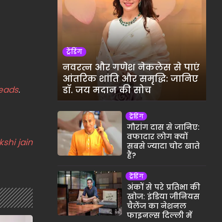
ट्रेंडिंग
नवरत्न और गणेश नेकलेस से पाएं
आंतरिक शांति और समृद्धि: जानिए
eads
.
डॉ. जय मदान की सोच
ट्रेंडिंग
गौरांग दास से जानिए:
वफादार लोग क्यों
kshi jain
सबसे ज्यादा चोट खाते
हैं?
ट्रेंडिंग
अंकों से परे प्रतिभा की
खोज: इंडिया जीनियस
चैलेंज का नेशनल
फाइनल्स दिल्ली में