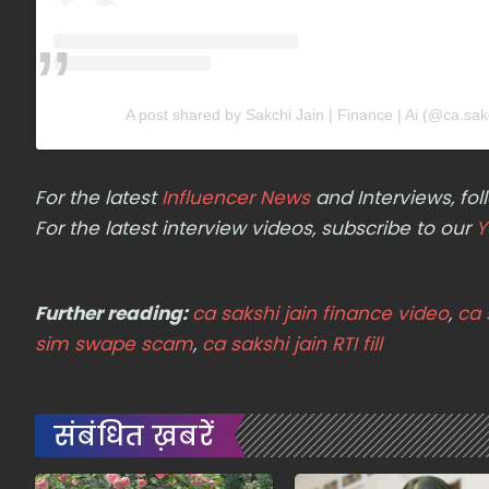
A post shared by Sakchi Jain | Finance | Ai (@ca.sakc
For the latest
Influencer News
and Interviews, f
For the latest interview videos, subscribe to our
Y
Further reading:
ca sakshi jain finance video
,
ca 
sim swape scam
,
ca sakshi jain RTI fill
संबंधित ख़बरें