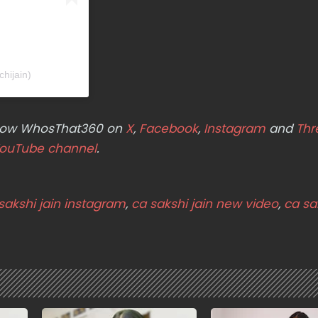
hijain)
ollow WhosThat360 on
X
,
Facebook
,
Instagram
and
Thr
ouTube channel
.
sakshi jain instagram
,
ca sakshi jain new video
,
ca sa