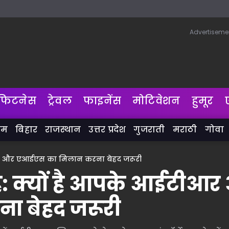
Advertiseme
फिटनेस
ट्रेवल
फाइनेंस
मोटिवेशन
हुमूर
लम
बिहार
राजस्थान
उत्तर प्रदेश
गुजराती
मराठी
गोवा
ीआर और एआईएस का मिलान करना बेहद जरूरी
ह: क्यों है आपके आईटीआ
 बेहद जरूरी