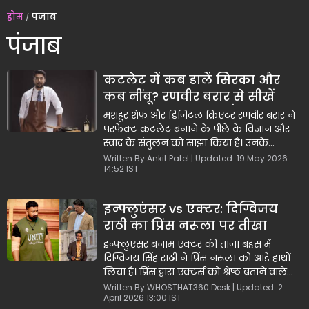
होम
पंजाब
पंजाब
कटलेट में कब डालें सिरका और
कब नींबू? रणवीर बरार से सीखें
कुकिंग की ये बारीकियाँ
मशहूर शेफ और डिजिटल क्रिएटर रणवीर बरार ने
परफेक्ट कटलेट बनाने के पीछे के विज्ञान और
स्वाद के संतुलन को साझा किया है। उनके
अनुसार, कोलकाता स्टाइल चिकन कटलेट में
Written By Ankit Patel | Updated: 19 May 2026
14:52 IST
धनिया डालना ज़रूरी नहीं है, लेकिन वे अपने
'पंजाबी दिल' की खातिर इसे पसंद करते हैं। सबसे
महत्वपूर्ण टिप यह है कि मटन कटलेट में खटास
इन्फ्लुएंसर vs एक्टर: दिग्विजय
के लिए 'काला सिरका' इस्तेमाल करें और चिकन
राठी का प्रिंस नरूला पर तीखा
के लिए 'नींबू का रस', क्योंकि यही सही फ्लेवर
बैलेंस बनाता है।
पलटवार
इन्फ्लुएंसर बनाम एक्टर की ताज़ा बहस में
दिग्विजय सिंह राठी ने प्रिंस नरूला को आड़े हाथों
लिया है। प्रिंस द्वारा एक्टर्स को श्रेष्ठ बताने वाले
संकेतों पर पलटवार करते हुए दिग्विजय ने कहा
Written By WHOSTHAT360 Desk | Updated: 2
April 2026 13:00 IST
कि आज के समय में इन्फ्लुएंसर्स ने अपनी मेहनत