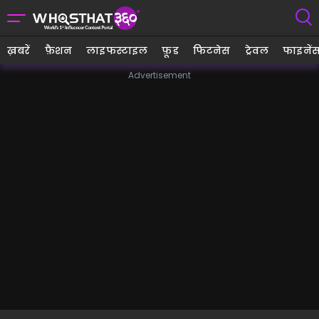
ख़बरें
फ़ैशन
लाइफस्टाइल
फ़ूड
फिटनेस
ट्रेवल
फाइनें
Advertisement