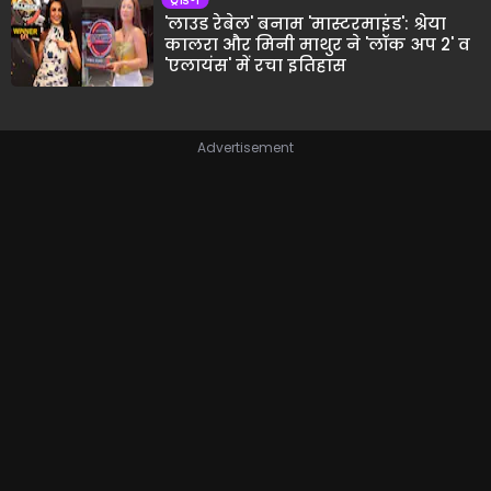
'लाउड रेबेल' बनाम 'मास्टरमाइंड': श्रेया
कालरा और मिनी माथुर ने 'लॉक अप 2' व
'एलायंस' में रचा इतिहास
Advertisement