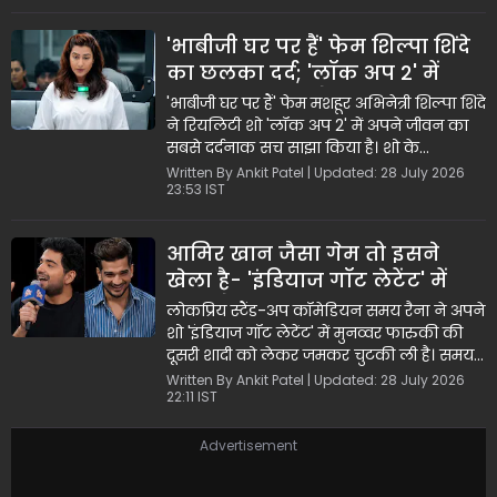
'भाबीजी घर पर हैं' फेम शिल्पा शिंदे
का छलका दर्द; 'लॉक अप 2' में
बताई बेघर होने और अकेलेपन की
'भाबीजी घर पर हैं' फेम मशहूर अभिनेत्री शिल्पा शिंदे
कहानी
ने रियलिटी शो 'लॉक अप 2' में अपने जीवन का
सबसे दर्दनाक सच साझा किया है। शो के
कन्फेशन टास्क के दौरान शिल्पा रो पड़ीं और
Written By Ankit Patel | Updated: 28 July 2026
23:53 IST
बताया कि कैसे उनके ही परिवार ने उन्हें उनके
अपने घर से बाहर निकाल दिया। शिल्पा ने कहा
कि वे अपनों के होते हुए भी खुद को अनाथ महसूस
आमिर खान जैसा गेम तो इसने
करती हैं।
खेला है- 'इंडियाज गॉट लेटेंट' में
समय रैना ने मुनव्वर फारुकी की
लोकप्रिय स्टैंड-अप कॉमेडियन समय रैना ने अपने
दूसरी शादी पर कसा
शो 'इंडियाज गॉट लेटेंट' में मुनव्वर फारुकी की
दूसरी शादी को लेकर जमकर चुटकी ली है। समय
ने मजाक-मजाक में मुनव्वर की तुलना बॉलीवुड
Written By Ankit Patel | Updated: 28 July 2026
22:11 IST
स्टार आमिर खान से कर दी और उनके
रिलेशनशिप स्टेटस पर कई कॉमिक तंज कसे। शो
के इस सेगमेंट ने दर्शकों को लोटपोट कर दिया
Advertisement
और वीडियो क्लिप सोशल मीडिया पर वायरल हो
रही है।