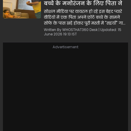
बच्चे के मनोरंजन के लिए पिता ने
सुर में मिलाए सुर
सोशल मीडिया पर वायरल हो रहे इस बेहद प्यारे
वीडियो में एक पिता अपने छोटे बच्चे के सामने
सोफे के पास खड़े होकर पूरी मस्ती में "सइयाँ" गाना
गाते हुए दिखाई दे रहे हैं। पिता के ऊंचे सुर और
Written By WHOSTHAT360 Desk | Updated: 15
June 2026 19:13 IST
मजेदार हाव-भाव को देखकर सोफे पर बैठा मासूम
बच्चा बिल्कुल हैरान रह जाता है और उन्हें एकटक
देखता रहता है। बाप-बेटे के इस घरेलू 'बेस्ट
Advertisement
कॉन्सर्ट' और खूबसूरत बॉन्डिंग को लोग बेहद पसंद
कर रहे हैं।