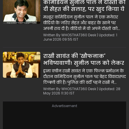
कॉमेडियन सुनील पाल ने दोस्तों को
खिलखिलाता हुआ अंदाज़ बेहद पसंद आ रहा है।
दी सेहत की सलाह, पर खुद किया ये
काम
मशहूर कॉमेडियन सुनील पाल ने एक मजेदार
वीडियो के जरिए सेहत और बाहर के खाने पर
अपनी राय दी है। वीडियो में वो अपने दोस्तों को
बाहर खाने के लिए टोकते और डॉक्टरों की सलाह
Written By WHOSTHAT360 Desk | Updated: 1
June 2026 09:55 IST
की दुहाई देते नज़र आ रहे हैं। हालांकि, अंत में एक
मजेदार ट्विस्ट आता है जब वो खुलासा करते हैं कि
वो बाहर नहीं बल्कि घर पर ऑनलाइन ऑर्डर
राखी सावंत की 'खौफनाक'
करके खाते हैं। ये वीडियो सोशल मीडिया पर खूब
भविष्यवाणी! सुनील पाल को लेकर
देखा जा रहा है।
कह दी इतनी बड़ी बात, वीडियो
ड्रामा क्वीन राखी सावंत ने एक फिल्म प्रमोशन के
वायरल
दौरान कॉमेडियन सुनील पाल पर बेहद विवादास्पद
टिप्पणी की है। पुलिस की वर्दी पहने राखी ने
मज़ाक में कहा कि जिस निर्देशक ने राजेश खन्ना
Written By WHOSTHAT360 Desk | Updated: 28
May 2026 11:30 IST
और असरानी के साथ काम किया, वे दोनों दुनिया
छोड़ गए। अब सुनील पाल के साथ काम करने पर
उनका भी यही अंजाम होगा। राखी का यह 'डार्क
Advertisement
ह्यूमर' सोशल मीडिया पर तेज़ी से वायरल हो रहा है।