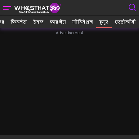
ूड
फिटनेस
ट्रेवल
फाइनेंस
मोटिवेशन
हुमूर
एस्ट्रोलॉजी
Advertisement