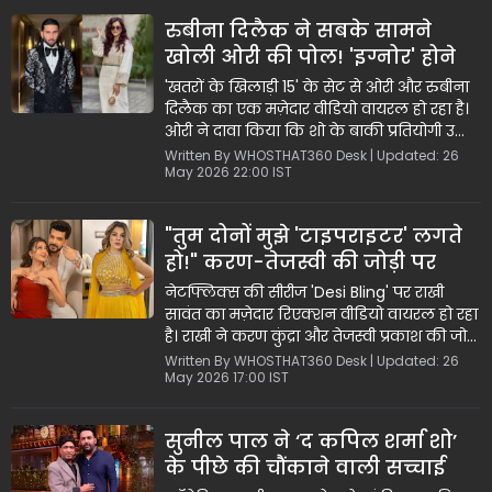
मिस्टर बीन जैसे दिग्गजों का उदाहरण देते हुए
रुबीना दिलैक ने सबके सामने
शालीन कॉमेडी की वकालत की। हालांकि, इंटरव्यू
खोली ओरी की पोल! 'इग्नोर' होने
के अंत में पाल के पुराने जोक्स से परेशान होकर
होस्ट ने गुस्से में अपना फोन ही पटक दिया।
के दावों को बताया 'ड्रामा', देखें
'खतरों के खिलाड़ी 15' के सेट से ओरी और रुबीना
वायरल वीडियो
दिलैक का एक मज़ेदार वीडियो वायरल हो रहा है।
ओरी ने दावा किया कि शो के बाकी प्रतियोगी उन्हें
इग्नोर कर रहे हैं, जिस पर रुबीना ने उन्हें 'ड्रामा
Written By WHOSTHAT360 Desk | Updated: 26
May 2026 22:00 IST
क्वीन' कह दिया। जैस्मीन भसीन ने भी इसे एक
सोची-समझी कहानी बताया। वहीं फरहाना भट्ट
अपनी ही दुनिया में व्यस्त दिखीं। यह शो जून 2026
"तुम दोनों मुझे 'टाइपराइटर' लगते
में कलर्स टीवी और जियोहॉटस्टार पर दस्तक देगा।
हो!" करण-तेजस्वी की जोड़ी पर
राखी सावंत ने कसा मज़ेदार तंज,
नेटफ्लिक्स की सीरीज 'Desi Bling' पर राखी
वीडियो वायरल
सावंत का मज़ेदार रिएक्शन वीडियो वायरल हो रहा
है। राखी ने करण कुंद्रा और तेजस्वी प्रकाश की जोड़ी
को 'टाइपराइटर' बताते हुए उनके रिश्ते का श्रेय
Written By WHOSTHAT360 Desk | Updated: 26
May 2026 17:00 IST
खुद को दिया। साथ ही, सतीश सनपाल की दौलत
देख उन्होंने उन्हें 'गोद लेने' की मज़ेदार गुहार
लगाई। करण कुंद्रा और फैंस को राखी का यह
सुनील पाल ने ‘द कपिल शर्मा शो’
बेबाक और कॉमेडी भरा अंदाज़ बेहद पसंद आ रहा है।
के पीछे की चौंकाने वाली सच्चाई