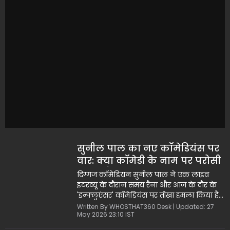
सुनील पाल का नए कॉमेडियंस पर
वार: क्या कॉमेडी के नाम पर परोसी
जा रही है गंदगी?
दिग्गज कॉमेडियन सुनील पाल ने एक लाइव
इंटरव्यू के दौरान समय रैना और आज के दौर के
'इन्फ्लुएंसर' कॉमेडियंस पर तीखा हमला किया है।
पाल के अनुसार, गालियों और भद्दी भाषा का
Written By WHOSTHAT360 Desk | Updated: 27
May 2026 23:10 IST
इस्तेमाल करना हुनर नहीं, बल्कि समाज को
बिगाड़ने का जरिया है। उन्होंने चार्ली चैपलिन और