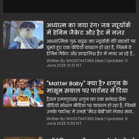
अध्यात्म का नया रंग! जब न्यूयॉर्क
में डेनिम जैकेट और हैट में नज़र
आए सद्गुरु, लोग बोले "क्या ये
आध्यात्मिक गुरु सद्गुरु का न्यूयॉर्क की सड़कों पर
वाकई वही हैं?
घूमते हुए एक वीडियो वायरल हो रहा है, जिसमें वे
डेनिम जैकेट और स्टाइलिश हैट में नज़र आ रहे हैं।
उनके इस आधुनिक अवतार ने फैंस को हैरान कर
Written By WHOSTHAT360 Desk | Updated: 11
June 2026 10:31 IST
दिया है। वीडियो में लोग उन्हें पहचानकर उनके
साथ बातचीत करते और हाथ मिलाते दिख रहे हैं।
सद्गुरु का यह अंदाज़ साबित करता है कि बुद्धिमत्ता
"Matter Baby" क्या है? शगुन के
और स्टाइल का एक साथ होना कितना
मासूम सवाल पर पार्टनर ने दिया
प्रभावशाली हो सकता है।
ऐसा जवाब कि वायरल हो गया
ट्रैवल इन्फ्लुएंसर शगुन का एक मज़ेदार प्रैंक
वीडियो!
वीडियो सोशल मीडिया पर वायरल हो रहा है, जिसमें
उनके पार्टनर ने उनसे "मैटर बेबी"को लेकर सवाल
पूछा। शगुन की मासूमियत और बाद में उनके
Written By WHOSTHAT360 Desk | Updated: 9
June 2026 11:30 IST
पार्टनर के मज़ेदार पंचलाइन "नथिंग बेबी, तुम
बताओ क्या हुआ?" ने इंटरनेट पर सबका दिल जीत
लिया। फैंस को दोनों की केमिस्ट्री और शगुन का