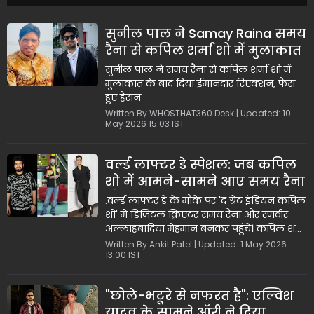
सुनील पाल ने Samay Raina समय
रैना से कपिल शर्मा शो में मुलाकात
के बाद दिया रिएक्शन
सुनील पाल ने समय रैना से कपिल शर्मा शो में
मुलाकात के बाद दिया ईमानदार रिएक्शन, फैंस
हुए हैरान
Written By WHOSTHAT360 Desk | Updated: 10
May 2026 15:03 IST
वर्ल्ड लाफ्टर डे स्पेशल: जब कपिल
शो में आमने-सामने आए समय रैना
और 'बियरबाइसेप्स', हंसी का
.वर्ल्ड लाफ्टर डे के मौके पर 'द ग्रेट इंडियन कपिल
ओवरडोज़
शो' में डिजिटल क्रिएटर समय रैना और रणवीर
अल्लाहबादिया मेहमान बनकर पहुंचे। कपिल शर्मा
के अनुसार, यह एपिसोड युवाओं के लिए काफी
Written By Ankit Patel | Updated: 1 May 2026
13:00 IST
रिलेटेबल और मजेदार होगा। प्रोमो में दोनों क्रिएटर्स
की जुगलबंदी और सुनील ग्रोवर, कृष्णा अभिषेक व
कीकू शारदा का न्यूज़ डिबेट सेगमेंट हंसी का
"छोले-भटूरे से नफरत है": एल्विश
जबरदस्त तड़का लगा रहा है। नेटफ्लिक्स पर यह
यादव के सामने ऑरी ने दिया
स्पेशल एपिसोड मनोरंजन की नई ऊंचाइयों को