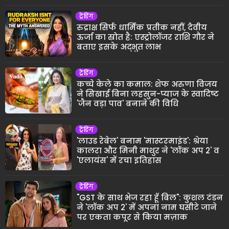
ट्रेंडिंग
रुद्राक्ष सिर्फ धार्मिक प्रतीक नहीं, दैवीय
ऊर्जा का स्रोत है: एस्ट्रोलॉजर राशि गौर ने
बताए इसके अद्भुत लाभ
ट्रेंडिंग
कच्चे केले का कमाल: शेफ अरुणा विजय
ने सिखाई बिना लहसुन-प्याज के स्वादिष्ट
'जैन वड़ा पाव' बनाने की विधि
ट्रेंडिंग
'लाउड रेबेल' बनाम 'मास्टरमाइंड': श्रेया
कालरा और मिनी माथुर ने 'लॉक अप 2' व
'एलायंस' में रचा इतिहास
ट्रेंडिंग
"GST के साथ भेज रहा हूँ बिल": कुशल टंडन
ने 'लॉक अप 2' में अपना नाम घसीटे जाने
पर एकता कपूर से किया मज़ाक