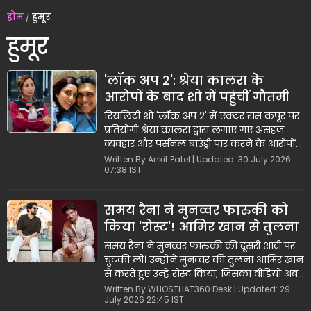
होम
हुमूर
हुमूर
'लॉक अप 2': श्रेया कालरा के
आरोपों के बाद शो में पहुंचीं गौतमी
कपूर, पति राम कपूर की हरकतों पर
रियलिटी शो 'लॉक अप 2' में एक्टर राम कपूर पर
जताया खेद
प्रतियोगी श्रेया कालरा द्वारा लगाए गए असहज
व्यवहार और पर्सनल बाउंड्री पार करने के आरोपों
के बाद नया मोड़ आया है। शो में पहुंचीं राम कपूर
Written By Ankit Patel | Updated: 30 July 2026
07:38 IST
की पत्नी गौतमी कपूर ने हाथ जोड़कर श्रेया से
अपने पति की हरकतों के लिए सीधे माफी मांगी
और कहा कि यदि राम के किसी भी व्यवहार से उन्हें
समय रैना ने मुनव्वर फारुकी को
या अन्य महिलाओं को बुरा लगा हो तो वे क्षमाप्रार्थी
किया 'रोस्ट'! आमिर खान से तुलना
हैं।
कर मारा ऐसा जोक कि वायरल हो
समय रैना ने मुनव्वर फारुकी की दूसरी शादी पर
गया वीडियो
चुटकी ली। उन्होंने मुनव्वर की तुलना आमिर खान
से करते हुए उन्हें रोस्ट किया, जिसका वीडियो अब
सोशल मीडिया पर खूब वायरल हो रहा है।
Written By WHOSTHAT360 Desk | Updated: 29
July 2026 22:45 IST