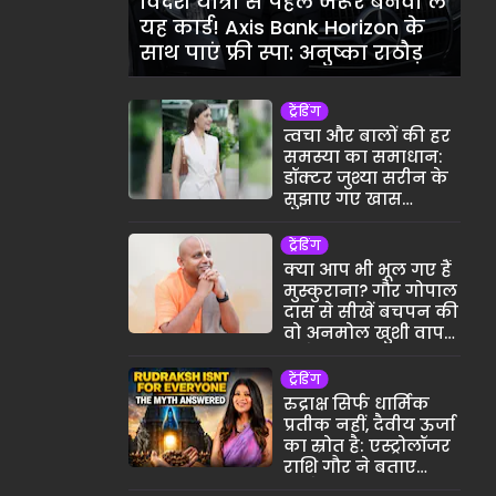
विदेश यात्रा से पहले जरूर बनवा लें
यह कार्ड! Axis Bank Horizon के
साथ पाएं फ्री स्पा: अनुष्का राठौड़
ट्रेंडिंग
त्वचा और बालों की हर
समस्या का समाधान:
डॉक्टर जुश्या सरीन के
सुझाए गए खास
ट्रीटमेंट्स
ट्रेंडिंग
क्या आप भी भूल गए हैं
मुस्कुराना? गौर गोपाल
दास से सीखें बचपन की
वो अनमोल खुशी वापस
पाने का राज
ट्रेंडिंग
रुद्राक्ष सिर्फ धार्मिक
प्रतीक नहीं, दैवीय ऊर्जा
का स्रोत है: एस्ट्रोलॉजर
राशि गौर ने बताए
इसके अद्भुत लाभ