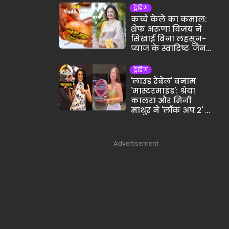
ट्रेंडिंग
कच्चे केले का कमाल:
शेफ अरुणा विजय ने
सिखाई बिना लहसुन-
प्याज के स्वादिष्ट 'जैन
वड़ा पाव' बनाने की
विधि
ट्रेंडिंग
'लाउड रेबेल' बनाम
'मास्टरमाइंड': श्रेया
कालरा और मिनी
माथुर ने 'लॉक अप 2' व
'एलायंस' में रचा
इतिहास
Advertisement