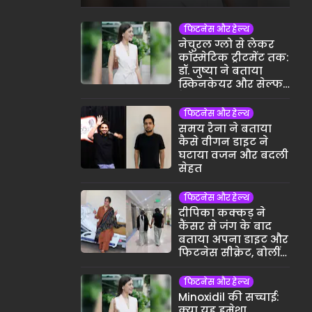
फिटनेस और हेल्थ
नेचुरल ग्लो से लेकर
कॉस्मेटिक ट्रीटमेंट तक:
डॉ. जुष्या ने बताया
स्किनकेयर और सेल्फ-
केयर का असली
मतलब
फिटनेस और हेल्थ
समय रैना ने बताया
कैसे वीगन डाइट ने
घटाया वजन और बदली
सेहत
फिटनेस और हेल्थ
दीपिका कक्कड़ ने
कैंसर से जंग के बाद
बताया अपना डाइट और
फिटनेस सीक्रेट, बोलीं-
छोटी-छोटी आदतों ने
बदली जिंदगी
फिटनेस और हेल्थ
Minoxidil की सच्चाई:
क्या यह हमेशा