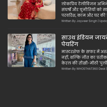
लोकप्रिय टेलीविजन अभिनेत
संघर्षों और चुनौतियों को
परवरिश, काम और घर की जि
ख्याल रखना पूरी तरह भूल 
Written By Jayveer Singh | Updat
को दोबारा छेड़ दिया है।
साउथ इंडियन जायके
पेयरिंग
मास्टरशेफ के सफर में अर
नहीं, बल्कि जीत का प्रत
केरल की तीखी-मीठी 'पुली
हो गए। उन्होंने इसे अपने 
Written By WHOSTHAT360 Desk |
तमिलनाडु और केरल के जा