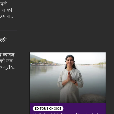
अपने
याना की
र अपना
 की बहस
कली
य व्यंजन
े को जब
े मुरीद
 डिश
EDITOR'S CHOICE