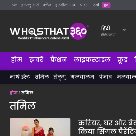
टेक
इन्फ्लुएंसर्स
फ्लैश
हॉटडील्स360
प्राइसी
टर्बो
हिंदी
हिंदी
संस्करण
होम
ख़बरें
फ़ैशन
लाइफस्टाइल
फ़ूड
नार्थ ईस्ट
तमिल
तेलुगु
मलयालम
पंजाब
मलया
होम
तमिल
तमिल
करियर, घर और बेटी 
किया सिंगल पैरेंटिं