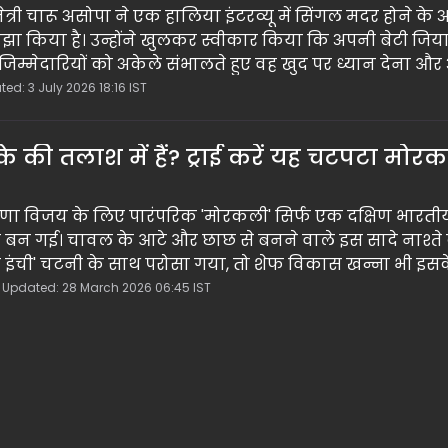
्री चारू असोपा ने एक हालिया इंटरव्यू में सिंगल मदर होने के 
 साझा किया है। उन्होंने खुलकर स्वीकार किया कि अपनी बेटी जि
म्मेदारियों को अकेले संभालते हुए वह खुद पर ध्यान देना औ
चुकी हैं। उनके इस बयान ने सोशल मीडिया पर सिंगल पैरेंटिंग
ed: 3 July 2026 18:16 IST
 की तलाश में हैं? ट्राई करें यह चटपटा मोर
ुणा विजय के लिए पारंपरिक 'मोरकली' सिर्फ एक दक्षिण भारती
ीक बन गई। चावल के आटे और छाछ से बनने वाले इस सादे नाश्त
 इंची' चटनी के साथ परोसा गया, तो शेफ विकास खन्ना भी इसक
नए रेस्तरां के मेन्यू में शामिल करने की इच्छा जताई। यह साधारण
 Updated: 28 March 2026 06:45 IST
यके का एक अद्भुत संगम है।