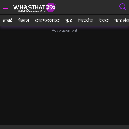
ख़बरें
फ़ैशन
लाइफस्टाइल
फ़ूड
फिटनेस
ट्रेवल
फाइनें
Advertisement