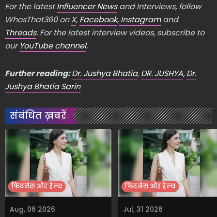
For the latest
Influencer News
and Interviews, follow
WhosThat360 on
X
,
Facebook
,
Instagram
and
Threads
. For the latest interview videos, subscribe to
our
YouTube channel
.
Further reading:
Dr. Jushya Bhatia
,
DR. JUSHYA
,
Dr.
Jushya Bhatia Sarin
संबंधित ख़बरें
फिटनेस और हेल्थ
फिटनेस और हेल्थ
Aug, 06 2026
Jul, 31 2026