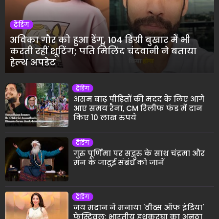
ट्रेंडिंग
अविका गौर को हुआ डेंगू, 104 डिग्री बुखार में भी
करती रहीं शूटिंग; पति मिलिंद चंदवानी ने बताया
हेल्थ अपडेट
ट्रेंडिंग
असम बाढ़ पीड़ितों की मदद के लिए आगे
आए समय रैना, CM रिलीफ फंड में दान
किए 10 लाख रुपये
ट्रेंडिंग
गुरु पूर्णिमा पर सद्गुरु के साथ चंद्रमा और
मन के जादुई संबंध को जानें
ट्रेंडिंग
जय मदान ने मनाया 'वीव्स ऑफ इंडिया'
फेस्टिवल: भारतीय हथकरघा का अनूठा