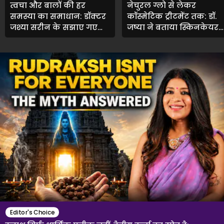
त्वचा और बालों की हर
नेचुरल ग्लो से लेकर
समस्या का समाधान: डॉक्टर
कॉस्मेटिक ट्रीटमेंट तक: डॉ.
जुश्या सरीन के सुझाए गए
जुष्या ने बताया स्किनकेयर
खास ट्रीटमेंट्स
और सेल्फ-केयर का असली
मतलब
Editor's Choice