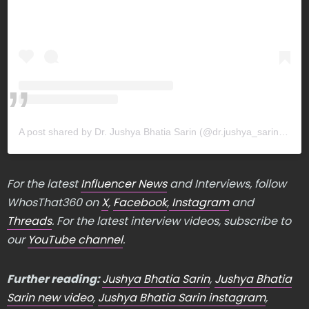
A post shared by Dr. Jushya Bhatia Sarin (@dr.jushya_sarinskin)
For the latest
Influencer News
and Interviews, follow
WhosThat360 on
X
,
Facebook
,
Instagram
and
Threads
. For the latest interview videos, subscribe to
our
YouTube channel
.
Further reading:
Jushya Bhatia Sarin
,
Jushya Bhatia
Sarin new video
,
Jushya Bhatia Sarin instagram
,