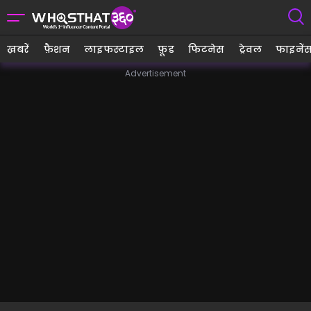
ख़बरें
फ़ैशन
लाइफस्टाइल
फ़ूड
फिटनेस
ट्रेवल
फाइनें
Advertisement