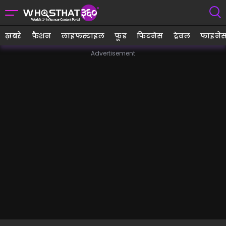
ख़बरें
फ़ैशन
लाइफस्टाइल
फ़ूड
फिटनेस
ट्रेवल
फाइनें
Advertisement