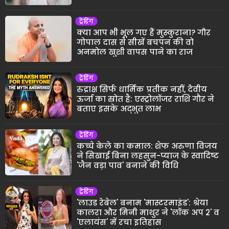
ट्रेंडिंग
क्या आप भी भूल गए हैं मुस्कुराना? गौर
गोपाल दास से सीखें बचपन की वो
अनमोल खुशी वापस पाने का राज
ट्रेंडिंग
रुद्राक्ष सिर्फ धार्मिक प्रतीक नहीं, दैवीय
ऊर्जा का स्रोत है: एस्ट्रोलॉजर राशि गौर ने
बताए इसके अद्भुत लाभ
ट्रेंडिंग
कच्चे केले का कमाल: शेफ अरुणा विजय
ने सिखाई बिना लहसुन-प्याज के स्वादिष्ट
'जैन वड़ा पाव' बनाने की विधि
ट्रेंडिंग
'लाउड रेबेल' बनाम 'मास्टरमाइंड': श्रेया
कालरा और मिनी माथुर ने 'लॉक अप 2' व
'एलायंस' में रचा इतिहास