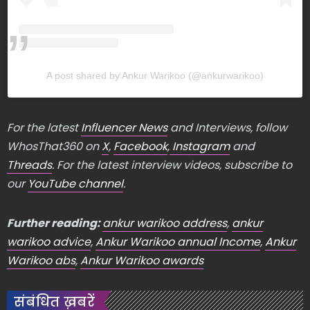
A post shared by Ankur Warikoo (@ankurwarikoo)
For the latest
Influencer News
and Interviews, follow
WhosThat360 on
X
,
Facebook
,
Instagram
and
Threads
. For the latest interview videos, subscribe to
our
YouTube channel
.
Further reading:
ankur warikoo address
,
ankur
warikoo advice
,
Ankur Warikoo annual Income
,
Ankur
Warikoo abs
,
Ankur Warikoo awards
संबंधित ख़बरें