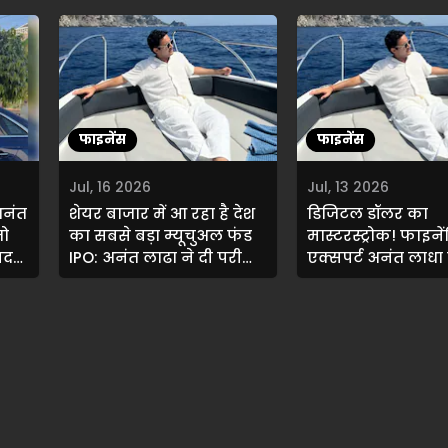
फाइनेंस
फाइनेंस
Jul, 16 2026
Jul, 13 2026
अनंत
शेयर बाजार में आ रहा है देश
डिजिटल डॉलर का
जो
का सबसे बड़ा म्यूचुअल फंड
मास्टरस्ट्रोक! फाइन
बदल
IPO: अनंत लाढ़ा ने दी पूरी
एक्सपर्ट अनंत लाधा
जानकारी
अमेरिका की इस गह
ग्लोबल प्लानिंग का