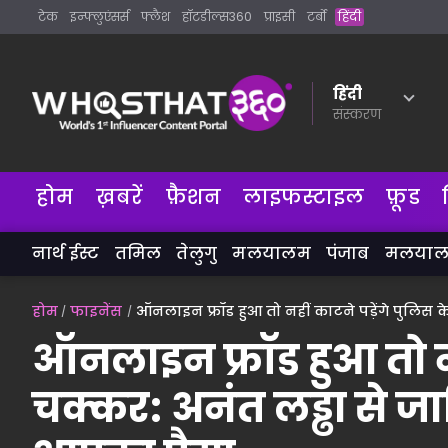
टेक
इन्फ्लुएंसर्स
फ्लैश
हॉटडील्स360
प्राइसी
टर्बो
हिंदी
हिंदी
संस्करण
होम
ख़बरें
फ़ैशन
लाइफस्टाइल
फ़ूड
नार्थ ईस्ट
तमिल
तेलुगु
मलयालम
पंजाब
मलया
होम
फाइनेंस
ऑनलाइन फ्रॉड हुआ तो नहीं काटने पड़ेंगे पुलिस 
ऑनलाइन फ्रॉड हुआ तो नह
चक्कर: अनंत लड्ढा से ज