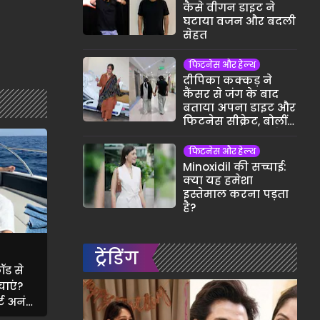
कैसे वीगन डाइट ने
घटाया वजन और बदली
सेहत
फिटनेस और हेल्थ
दीपिका कक्कड़ ने
कैंसर से जंग के बाद
बताया अपना डाइट और
फिटनेस सीक्रेट, बोलीं-
छोटी-छोटी आदतों ने
बदली जिंदगी
फिटनेस और हेल्थ
Minoxidil की सच्चाई:
क्या यह हमेशा
इस्तेमाल करना पड़ता
है?
ट्रेंडिंग
ॉड से
ाएं?
ट अनंत
प्स