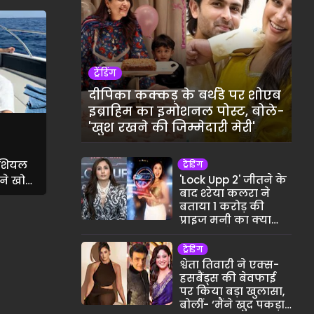
ट्रेंडिंग
दीपिका कक्कड़ के बर्थडे पर शोएब
इब्राहिम का इमोशनल पोस्ट, बोले-
'खुश रखने की जिम्मेदारी मेरी'
ेंशियल
ट्रेंडिंग
'Lock Upp 2' जीतने के
 ने खोला
बाद श्‍रेया कलरा ने
री
बताया 1 करोड़ की
 सच
प्राइज मनी का क्या
करेंगी इस्तेमाल
ट्रेंडिंग
श्वेता तिवारी ने एक्स-
हसबैंड्स की बेवफाई
पर किया बड़ा खुलासा,
बोलीं- ‘मैंने खुद पकड़ा