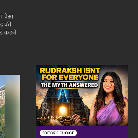
ा पैसा
ॉड की
ॉड करने
EDITOR'S CHOICE