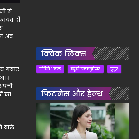
जी से
िकायत ही
ंस
तहत अब
क्विक लिंक्स
मय गंवाए
मोटिवेशनल
ब्यूटी इन्फ्लुएंसर
हुमूर
, आप
अपनी
फिटनेस और हेल्थ
ों का
े वाले