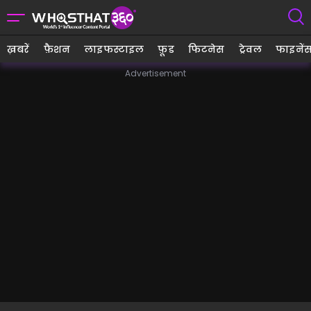
ख़बरें
फ़ैशन
लाइफस्टाइल
फ़ूड
फिटनेस
ट्रेवल
फाइनें
Advertisement