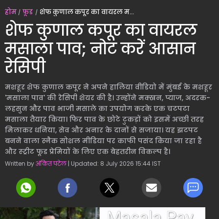
होम
फ़ूड
शेफ कुणाल कपूर का वायरल मसाला पाव; नोट करें आसान रेसिपी
शेफ कुणाल कपूर का वायरल
मसाला पाव; नोट करें आसान
रेसिपी
मशहूर शेफ कुणाल कपूर ने अपने हालिया वीडियो में मुंबई के मशहूर
'मसाला पाव' की रेसिपी शेयर की है। उन्होंने मक्खन, प्याज, अदरक-
लहसुन और पाव भाजी मसाले का उपयोग करके एक चटपटा
मसाला तैयार किया। फिर पाव के छोटे टुकड़ों को इसमें अच्छी तरह
मिलाकर धनिया, सेव और अनार के दानों से सजाया। यह झटपट
बनने वाला स्नैक सोशल मीडिया पर काफी पसंद किया जा रहा है
और स्ट्रीट फूड प्रेमियों के लिए एक बेहतरीन विकल्प है।
Written by
अंकित पटेल
| Updated: 8 July 2026 15:44 IST