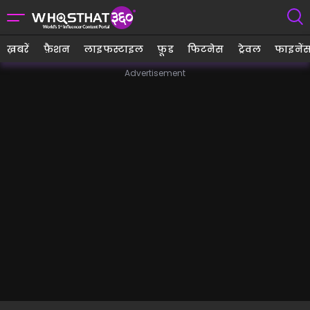
ख़बरें
फ़ैशन
लाइफस्टाइल
फ़ूड
फिटनेस
ट्रेवल
फाइनें
Advertisement