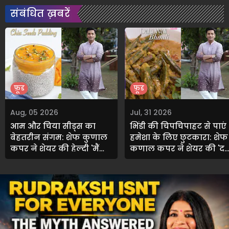
संबंधित ख़बरें
फ़ूड
फ़ूड
Aug, 05 2026
Jul, 31 2026
आम और चिया सीड्स का
भिंडी की चिपचिपाहट से पाएं
बेहतरीन संगम: शेफ कुणाल
हमेशा के लिए छुटकारा: शेफ
कपूर ने शेयर की हेल्दी 'मैंगो
कुणाल कपूर ने शेयर की 'दह
चिया पुडिंग' रेसिपी
वाली भिंडी' की सीक्रेट रेसिपी