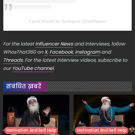
A post shared by Sadhguru (@sadhguru)
For the latest
Influencer News
and Interviews, follow
WhosThat360 on
X
,
Facebook
,
Instagram
and
Threads
. For the latest interview videos, subscribe to
our
YouTube channel
.
संबंधित ख़बरें
Motivation And Self Help
Motivation And Self Help