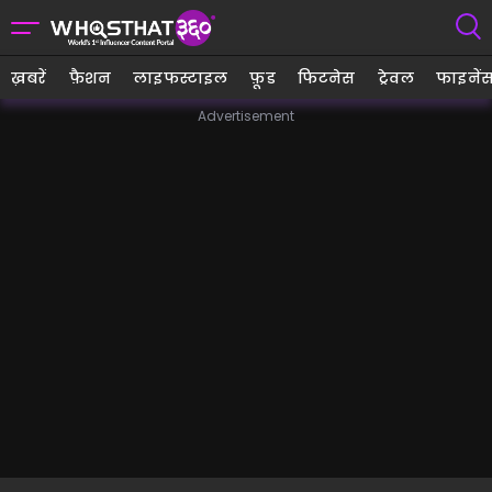
ख़बरें
फ़ैशन
लाइफस्टाइल
फ़ूड
फिटनेस
ट्रेवल
फाइनें
Advertisement