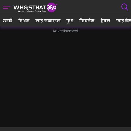
ख़बरें
फ़ैशन
लाइफस्टाइल
फ़ूड
फिटनेस
ट्रेवल
फाइनें
Advertisement