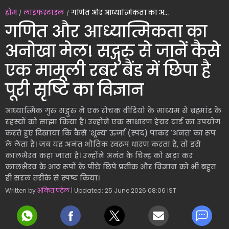
होम
लाइफस्टाइल
गणित और आध्यात्मिकता का अनोखा मेल! सद्गुरु से जानें कैसे एक मामूली रबर बैंड में छिपा है पूरी सृष्टि का विज्ञान
गणित और आध्यात्मिकता का
अनोखा मेल! सद्गुरु से जानें कैसे
एक मामूली रबर बैंड में छिपा है
पूरी सृष्टि का विज्ञान
आध्यात्मिक गुरु सद्गुरु ने एक रोचक वीडियो के माध्यम से ब्रह्मांड के
रहस्यों को साझा किया है। उन्होंने एक साधारण हेयर टाई का उपयोग
करते हुए दिखाया कि कैसे 'शून्य' ऊर्जा (स्पंद) पाकर 'अनंत' का रूप
ले लेता है। जब यह अनंत भौतिक स्वरूप धारण करता है, तो इसे
कालभैरव कहा जाता है। उन्होंने अनंत के चिन्ह को खड़ा कर
कालभैरव के आठ रूपों के पीछे छिपे प्रतीक और विज्ञान को भी बहुत
ही सरल तरीके से स्पष्ट किया।
Written by
अंकित पटेल
| Updated: 25 June 2026 08:06 IST