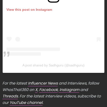
View this post on Instagram
A post shared by Sadhguru (@sadhguru)
For the latest
Influencer News
and Interviews, follow
WhosThat360 on
X
,
Facebook
,
Instagram
and
Threads
. For the latest interview videos, subscribe to
our
YouTube channel
.